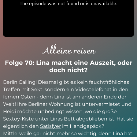
Alleine reisen
Folge 70: Lina macht eine Auszeit, oder
doch nicht?
Berlin Calling! Diesmal gibt es kein feuchtfröhliches
Treffen mit Sekt, sondern ein Videotelefonat in den
fernen Osten - denn Lina ist am anderen Ende der
Welt! Ihre Berliner Wohnung ist untervermietet und
Heidi möchte unbedingt wissen, wo die große
Sextoy-Kiste unter Linas Bett abgeblieben ist. Hat sie
eigentlich den
Satisfyer
im Handgepäck?
Mittlerweile gar nicht mehr so wichtig, denn Lina hat