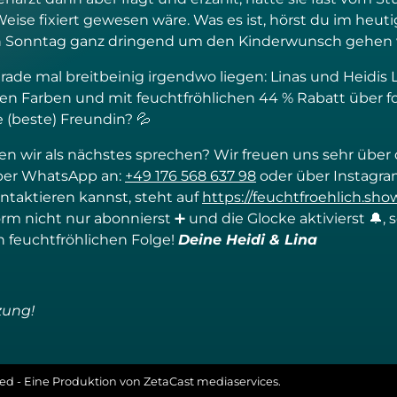
Weise fixiert gewesen wäre. Was es ist, hörst du im heu
Sonntag ganz dringend um den Kinderwunsch gehen wi
erade mal breitbeinig irgendwo liegen: Linas und Heidis L
nlichen Farben und mit feuchtfröhlichen 44 % Rabatt über 
ne (beste) Freundin? 💦
llen wir als nächstes sprechen? Wir freuen uns sehr üb
ber WhatsApp an:
+49 176 568 637 98
oder über Instagra
ntaktieren kannst, steht auf
https://feuchtfroehlich.sho
orm nicht nur abonnierst ➕ und die Glocke aktivierst 🔔
n feuchtfröhlichen Folge!
Deine Heidi & Lina
tzung!
rved - Eine Produktion von ZetaCast mediaservices.