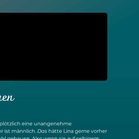
nen
tin plötzlich eine unangenehme
er ist männlich.
Das
hätte Lina gerne vorher
tuhl gehauen. Also wenn sie auf selbigem