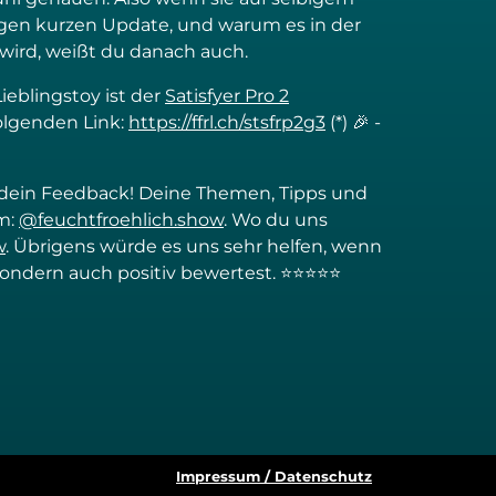
tigen kurzen Update, und warum es in der
rd, weißt du danach auch.
ieblingstoy ist der
Satisfyer Pro 2
folgenden Link:
https://ffrl.ch/stsfrp2g3
(*) 🎉 -
er dein Feedback! Deine Themen, Tipps und
m:
@feuchtfroehlich.show
. Wo du uns
w
. Übrigens würde es uns sehr helfen, wenn
, sondern auch positiv bewertest. ⭐⭐⭐⭐⭐
Impressum / Datenschutz