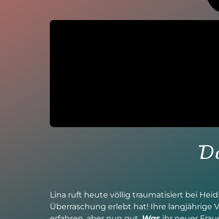
Do
Lina ruft heute völlig traumatisiert bei He
Überraschung erlebt hat! Ihre langjährige V
erfahren, aber nun gut.
Was
ihr neuer Frau