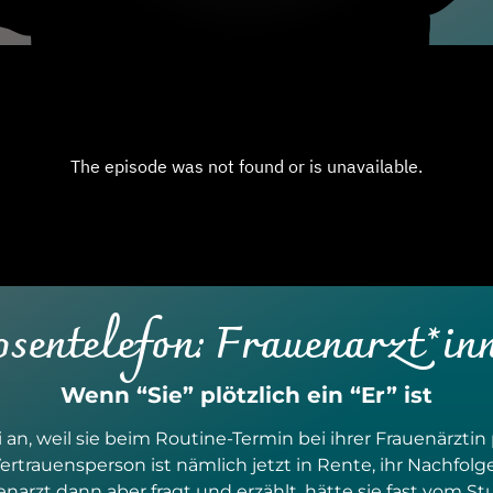
sentelefon: Frauenarzt*in
Wenn “Sie” plötzlich ein “Er” ist
idi an, weil sie beim Routine-Termin bei ihrer Frauenärz
ertrauensperson ist nämlich jetzt in Rente, ihr Nachfolg
enarzt dann aber fragt und erzählt, hätte sie fast vom S