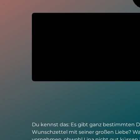
Du kennst das: Es gibt ganz bestimmten Di
Wunschzettel mit seiner großen Liebe? Waru
vornehmen, obwohl Lina nicht gut küssen 