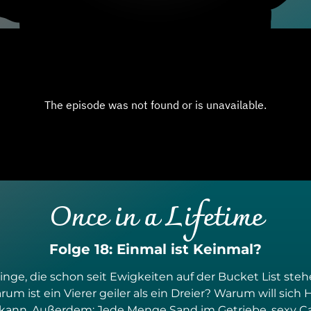
Once in a Lifetime
Folge 18: Einmal ist Keinmal?
nge, die schon seit Ewigkeiten auf der Bucket List ste
m ist ein Vierer geiler als ein Dreier? Warum will sic
kann. Außerdem: Jede Menge Sand im Getriebe, sexy Ca